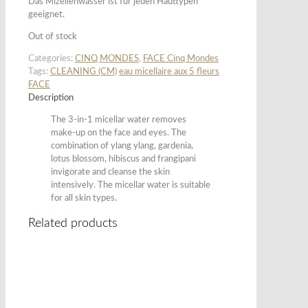
Das Mizellenwasser ist für jeden Hauttypen
geeignet.
Out of stock
Categories:
CINQ MONDES
,
FACE Cinq Mondes
Tags:
CLEANING (CM)
eau micellaire aux 5 fleurs
FACE
Description
The 3-in-1 micellar water removes
make-up on the face and eyes. The
combination of ylang ylang, gardenia,
lotus blossom, hibiscus and frangipani
invigorate and cleanse the skin
intensively. The micellar water is suitable
for all skin types.
Related products