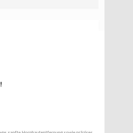
!
ege, sanfte Hornhautentfernung sowie präzises