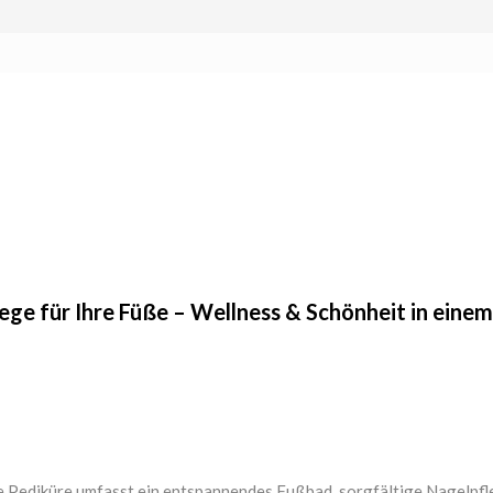
ege für Ihre Füße – Wellness & Schönheit in einem
e Pediküre umfasst ein entspannendes Fußbad, sorgfältige Nagelpfl