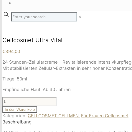
✕
Cellcosmet Ultra Vital
€
394,00
24 Stunden-Zellularcreme – Revitalisierende Intensivkurpfleg
Mit stabilisierten Zellular-Extrakten in sehr hoher Konzentrat
Tiegel 50ml
Empfindliche Haut. Ab 30 Jahren
Cellcosmet
In den Warenkorb
Ultra
Kategorien:
CELLCOSMET CELLMEN
,
Für Frauen Cellcosmet
Vital
Beschreibung
Menge