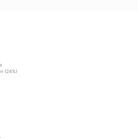
e
ion (24%)