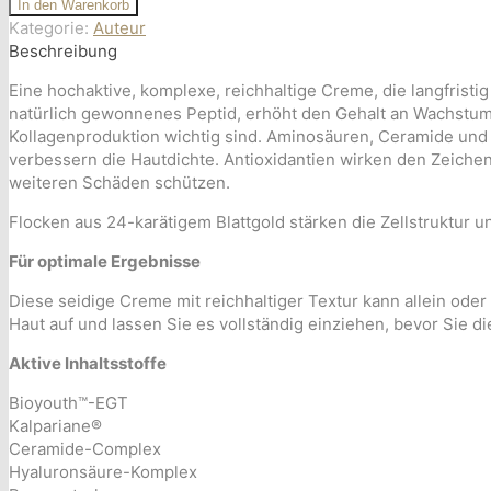
Definitive
In den Warenkorb
Restoration
Kategorie:
Auteur
Cream
Beschreibung
Menge
Eine hochaktive, komplexe, reichhaltige Creme, die langfristig
natürlich gewonnenes Peptid, erhöht den Gehalt an Wachstumsf
Kollagenproduktion wichtig sind. Aminosäuren, Ceramide und
verbessern die Hautdichte. Antioxidantien wirken den Zeichen
weiteren Schäden schützen.
Flocken aus 24-karätigem Blattgold stärken die Zellstruktur u
Für optimale Ergebnisse
Diese seidige Creme mit reichhaltiger Textur kann allein od
Haut auf und lassen Sie es vollständig einziehen, bevor Sie
Aktive Inhaltsstoffe
Bioyouth™-EGT
Kalpariane®
Ceramide-Complex
Hyaluronsäure-Komplex