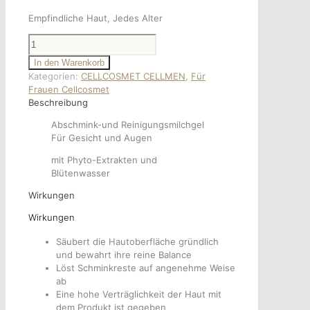
Empfindliche Haut, Jedes Alter
Gentle
In den Warenkorb
Purifying
Kategorien:
CELLCOSMET CELLMEN
,
Für
Cleanser
Frauen Cellcosmet
Menge
Beschreibung
Abschmink-und Reinigungsmilchgel
Für Gesicht und Augen
mit Phyto-Extrakten und
Blütenwasser
Wirkungen
Wirkungen
Säubert die Hautoberfläche gründlich
und bewahrt ihre reine Balance
Löst Schminkreste auf angenehme Weise
ab
Eine hohe Verträglichkeit der Haut mit
dem Produkt ist gegeben